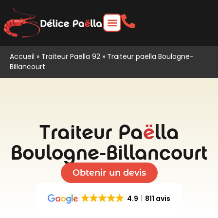
Accueil
»
Traiteur Paella 92
»
Traiteur paella Boulogne-
Billancourt
Traiteur Pa
ë
lla
Boulogne-Billancourt
Obtenir un devis
4.9
811 avis