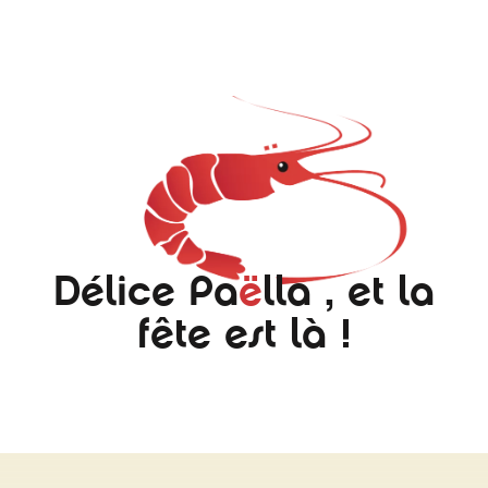
Délice Pa
ë
lla , et la
fête est là !