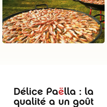
Délice Pa
ë
lla : la
qualité a un goût