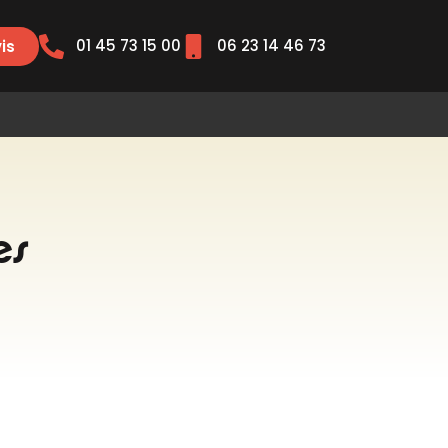
01 45 73 15 00
06 23 14 46 73
is
es