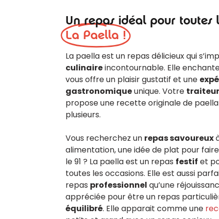
Un repas idéal pour toutes l
La Paella !
La paella est un repas délicieux qui s
culinaire
incontournable. Elle enchante 
vous offre un plaisir gustatif et une
expé
gastronomique
unique. Votre
traiteu
propose une recette originale de paella
plusieurs.
Vous recherchez un
repas savoureux
à
alimentation, une idée de plat pour fair
le 91 ? La paella est un repas
festif
et po
toutes les occasions. Elle est aussi parf
repas
professionnel
qu’une réjouissanc
appréciée pour être un repas particul
équilibré
. Elle apparait comme une
rec