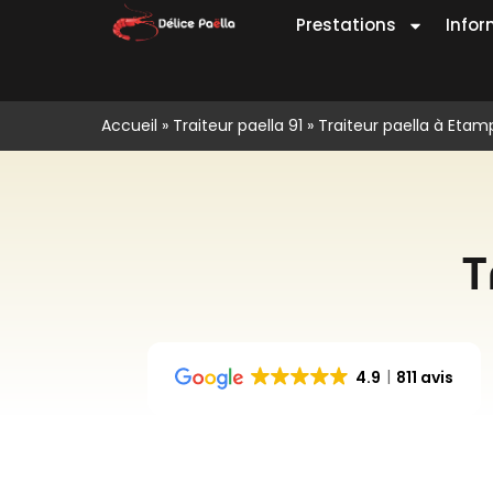
Prestations
Infor
Accueil
»
Traiteur paella 91
»
Traiteur paella à Etam
T
4.9
811 avis