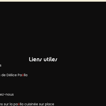
Liens utiles
s
 de Délice Pa
ë
lla
ez-nous
s sur la pa
ë
lla cuisinée sur place