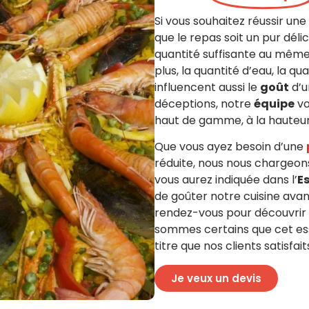
Si vous souhaitez réussir une
que le repas soit un pur déli
quantité suffisante au même 
plus, la quantité d’eau, la qu
influencent aussi le
goût
d’u
déceptions, notre
équipe
vo
haut de gamme, à la hauteur
Que vous ayez besoin d’une
réduite, nous nous chargeon
vous aurez indiquée dans l’
E
de goûter notre cuisine av
rendez-vous pour découvrir
sommes certains que cet es
titre que nos clients satisfait
Je veux un devis