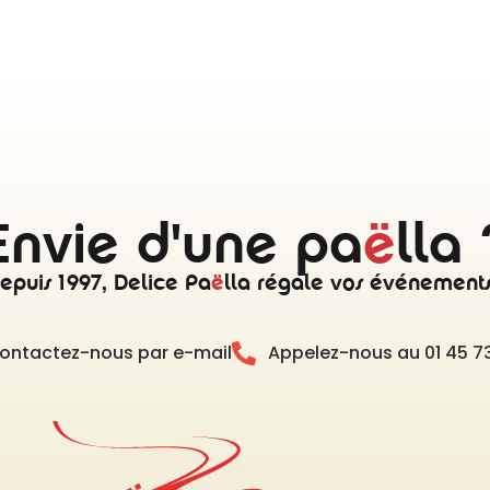
Envie d'une pa
ë
lla 
epuis 1997, Delice Pa
ë
lla régale vos événements
ontactez-nous par e-mail
Appelez-nous au 01 45 73