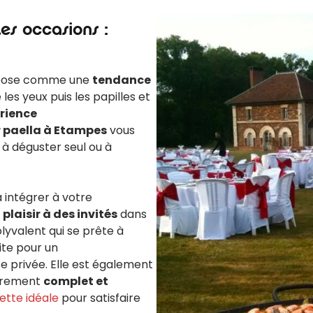
es occasions :
’impose comme une
tendance
les yeux puis les papilles et
rience
r paella à Etampes
vous
 à déguster seul ou à
 intégrer à votre
e
plaisir à des invités
dans
lyvalent qui se prête à
aite pour un
e privée. Elle est également
ièrement
complet et
ette idéale
pour satisfaire