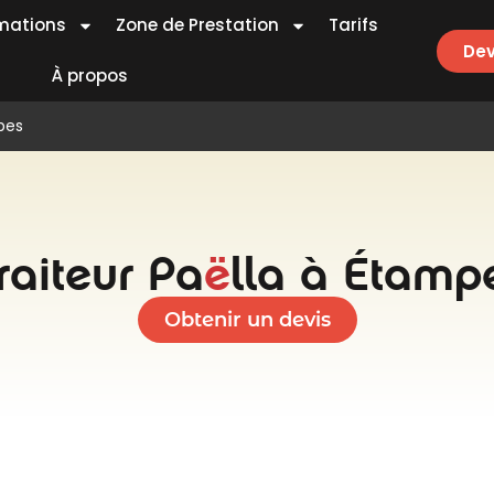
mations
Zone de Prestation
Tarifs
Dev
À propos
pes
raiteur Pa
ë
lla à Étamp
Obtenir un devis