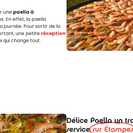
er une
paella à
s. En effet, la paella
a journée. Pour sortir de la
rtant, une petite
réception
e qui change tout.
Délice Paella un tr
service
sur Étampe