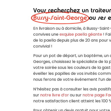
Vous recherchez un traiteu
Bussy-Saint-George
ou ses 
En livraison ou à domicile, à Bussy-Sai
convives une
exquise paella géante
! Fa
de la paella depuis plus de 20 ans pour 
convivial !
Pour un pot de départ, un baptême, un a
Georges, choisissez le spécialiste de la
votre soirée sous les couleurs de la ga
éveiller les papilles de vos invités com
nous ferons de votre événement l’un d
N’hésitez pas à consulter les avis positif
sur
notre livre d’or
ou sur
notre page F
notre satisfaction client atteint les 100 %
Pour obtenir un devis gratuit pour vot