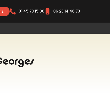
01 45 73 15 00
06 23 14 46 73
is
-Georges