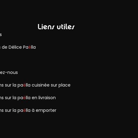
Liens utiles
s
 de Délice Pa
ë
lla
ez-nous
s sur la pa
ë
lla cuisinée sur place
s sur la pa
ë
lla en livraison
s sur la pa
ë
lla à emporter