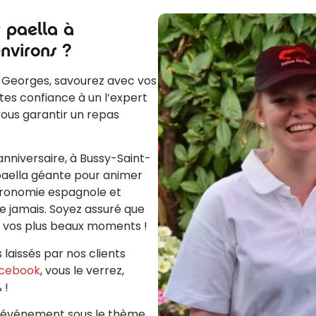
r paella à
environs ?
nt-Georges, savourez avec vos
ites confiance à un l’expert
vous garantir un repas
nniversaire, à Bussy-Saint-
 paella géante pour animer
stronomie espagnole et
me jamais. Soyez assuré que
e vos plus beaux moments !
s laissés par nos clients
acebook
, vous le verrez,
 !
re événement sous le thème