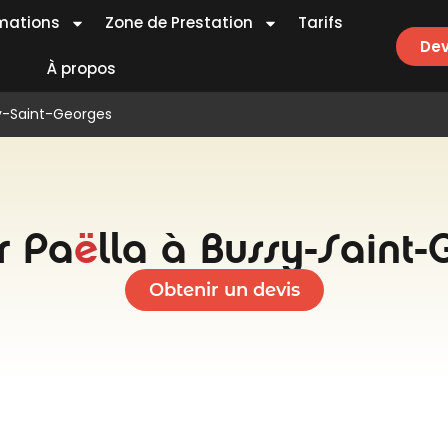
mations
Zone de Prestation
Tarifs
Dev
À propos
sy-Saint-Georges
r Pa
ë
lla à Bussy-Saint
Obtenir un devis