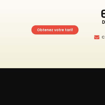
D
Obtenez votre tarif
C