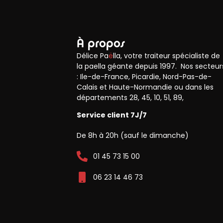
À propos
Délice Pa
ë
lla, votre traiteur spécialiste de
la paella géante depuis 1997. Nos secteur
: Ile-de-France, Picardie, Nord-Pas-de-
Calais et Haute-Normandie ou dans les
départements 28, 45, 10, 51, 89,
Service client 7J/7
De 8h à 20h (sauf le dimanche)
01 45 73 15 00
06 23 14 46 73