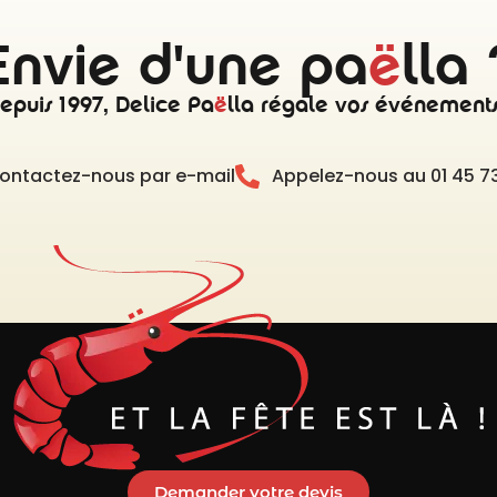
Envie d'une pa
ë
lla 
epuis 1997, Delice Pa
ë
lla régale vos événements
ontactez-nous par e-mail
Appelez-nous au 01 45 73
Demander votre devis